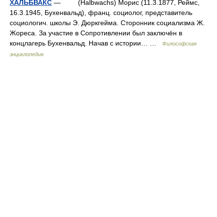
ХАЛЬБВАКС
— (Halbwachs) Морис (11.3.1877, Реймс,
16.3.1945, Бухенвальд), франц. социолог, представитель
социологич. школы Э. Дюркгейма. Сторонник социализма Ж.
Жореса. За участие в Сопротивлении был заключён в
концлагерь Бухенвальд. Начав с истории… …
Философская
энциклопедия