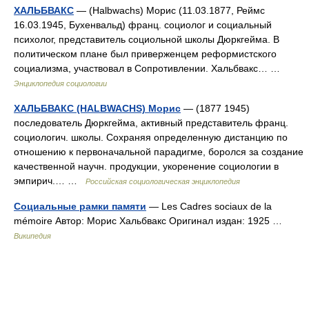
ХАЛЬБВАКС
— (Halbwachs) Морис (11.03.1877, Реймс
16.03.1945, Бухенвальд) франц. социолог и социальный
психолог, представитель социольной школы Дюркгейма. В
политическом плане был приверженцем реформистского
социализма, участвовал в Сопротивлении. Xальбвакс… …
Энциклопедия социологии
ХАЛЬБВАКС (HALBWACHS) Морис
— (1877 1945)
последователь Дюркгейма, активный представитель франц.
социологич. школы. Сохраняя определенную дистанцию по
отношению к первоначальной парадигме, боролся за создание
качественной научн. продукции, укоренение социологии в
эмпирич.… …
Российская социологическая энциклопедия
Социальные рамки памяти
— Les Cadres sociaux de la
mémoire Автор: Морис Хальбвакс Оригинал издан: 1925 …
Википедия